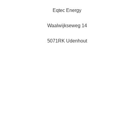
Eqtec Energy
Waalwijkseweg 14
5071RK Udenhout
013-5114956
info@eqtec.nl
About Us
Algemene
Huurvoorwaarden
Careers
Support
Press