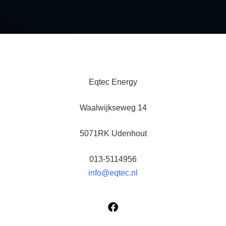
Eqtec Energy
Waalwijkseweg 14
5071RK Udenhout
013-5114956
info@eqtec.nl