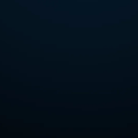
Schrijf je gratis in en maak kans op deze koptelefoon!
De winnaar ontvangt om 17:00 uur een SMS op 14/11,
de laatste dag van de beurs.