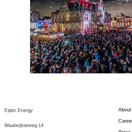
About
Eqtec Energy
Caree
Waalwijkseweg 14