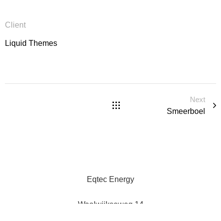
Client
Liquid Themes
Next
Smeerboel
Eqtec Energy
Waalwijkseweg 14