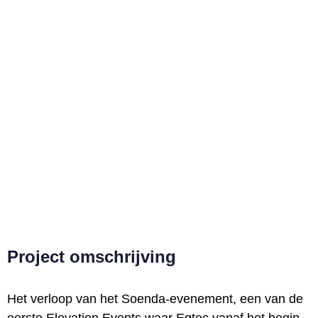
SCROLL
Project omschrijving
Het verloop van het Soenda-evenement, een van de
eerste Elevation Events waar Eqtec vanaf het begin